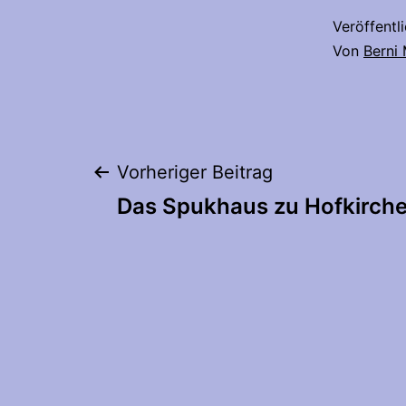
Veröffentl
Von
Berni
Beitragsnaviga
Vorheriger Beitrag
Das Spukhaus zu Hofkirch