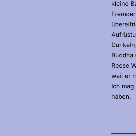
kleine 
Fremden.
übereifr
Aufrüst
Dunkeln,
Buddha u
Reese Wi
weil er
Ich mag
haben.