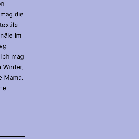
on
 mag die
textile
näle im
mag
 Ich mag
 Winter,
ne Mama.
uhe