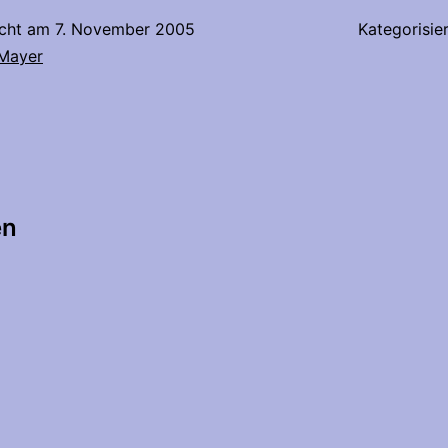
icht am
7. November 2005
Kategorisie
 Mayer
tion
en