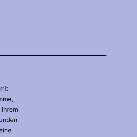
mit
imme,
n ihrem
eunden
eine