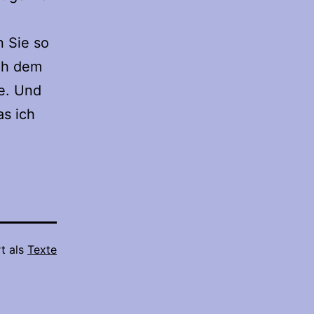
n Sie so
ach dem
e. Und
as ich
rt als
Texte