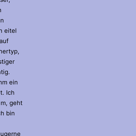
n
en
 eitel
auf
nertyp,
tiger
tig.
ihm ein
. Ich
um, geht
ch bin
zugerne