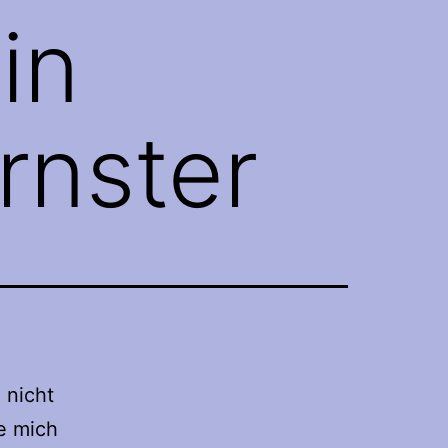
in
rnster
 nicht
e mich