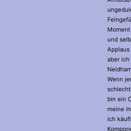
ungeduld
Feingefü
Moment a
und selb
Applaus 
aber ich
Neidhamm
Wenn jem
schlecht
bin ein 
meine In
ich käuf
Komponen