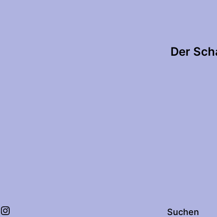
tion
Der Scha
Instagram
Suchen