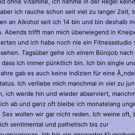
nd ohne Vitamine, ich nehme in der Regel kein
aber ich rauche schon seit viel zu langer Zeit, t
 an Alkohol seit ich 14 bin und bin deshalb m
h. Abends trifft man mich überwiegend in Knei
erten und ich habe noch nie ein Fitnessstudio
esehen. Tagsüber gehe ich einem Bürojob nach
 dass ich immer pünktlich bin. Ich bin single un
Jahre gab es auch keine Indizien für eine Ã„nd
tatus. Ich verliebe mich manchmal in viel zu ju
, ich werde hin und wieder abserviert, manchm
 ich ab und ganz oft bleibe ich monatelang ung
Sex wollen wir gar nicht reden. Ich weine oft, 
ich sentimental und pathetisch bis zur
ugnisgrenze. Ich bin ein arroganter Klugscheis