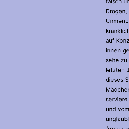
falsch u
Drogen, 
Unmengen
kränklic
auf Konz
innen g
sehe zu,
letzten 
dieses S
Mädchen
serviere
und vom 
unglaubl
Armutsze