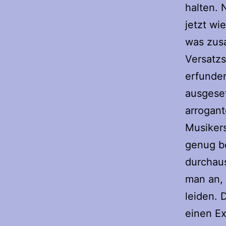
halten. 
jetzt wi
was zusa
Versatzs
erfunde
ausgeset
arrogant
Musikers
genug be
durchau
man an, 
leiden. 
einen Ex