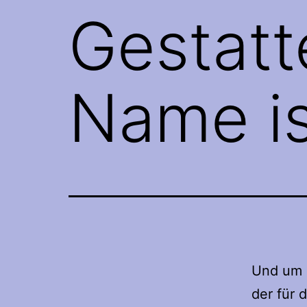
Gestatt
Name is
Und um e
der für 