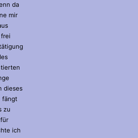
denn da
ne mir
aus
frei
tätigung
des
tierten
ange
n dieses
 fängt
s zu
für
hte ich