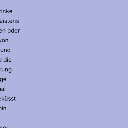
e
rinke
eistens
pen oder
 von
 und
d die
erung
nge
al
eküsst
bin
ser,