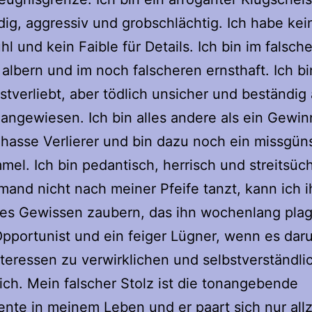
ig, aggressiv und grobschlächtig. Ich habe kei
hl und kein Faible für Details. Ich bin im falsch
lbern und im noch falscheren ernsthaft. Ich bin
stverliebt, aber tödlich unsicher und beständig 
angewiesen. Ich bin alles andere als ein Gewin
 hasse Verlierer und bin dazu noch ein missgüns
el. Ich bin pedantisch, herrisch und streitsüch
and nicht nach meiner Pfeife tanzt, kann ich 
es Gewissen zaubern, das ihn wochenlang plagt
Opportunist und ein feiger Lügner, wenn es dar
teressen zu verwirklichen und selbstverständli
lich. Mein falscher Stolz ist die tonangebende
te in meinem Leben und er paart sich nur all