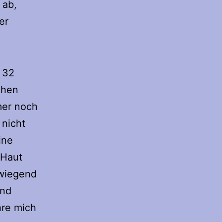
 ab,
er
n 32
chen
mer noch
 nicht
ine
 Haut
wiegend
und
hre mich