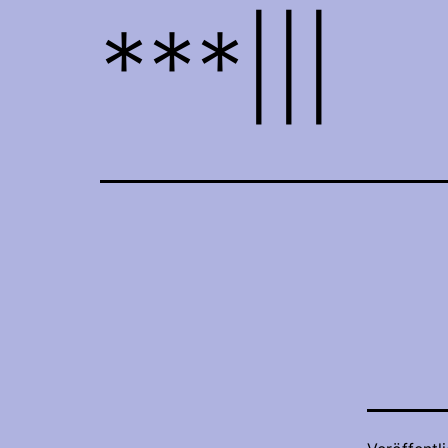
***|||