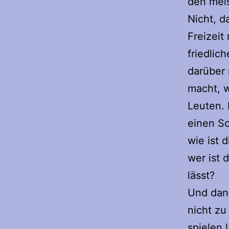
den meis
Nicht, d
Freizeit
friedlic
darüber 
macht, w
Leuten. 
einen S
wie ist 
wer ist 
lässt?
Und dann
nicht zu
spielen 