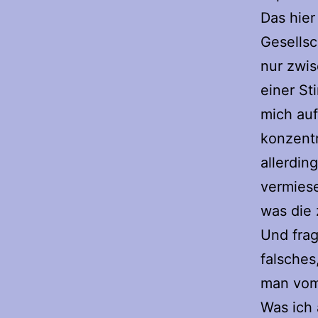
Das hier
Gesellsc
nur zwi
einer St
mich auf
konzentr
allerdin
vermiese
was die
Und frag
falsches
man vom 
Was ich 