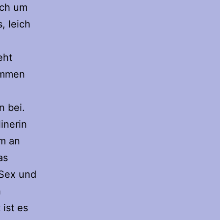
ich um
, leich
eht
kommen
n bei.
inerin
em an
as
 Sex und
h
 ist es