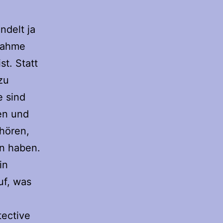
ndelt ja
fnahme
st. Statt
zu
e sind
ien und
hören,
n haben.
in
uf, was
tective