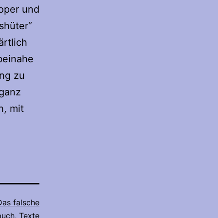
ooper und
shüter“
rtlich
 beinahe
ung zu
 ganz
n, mit
Das falsche
buch
,
Texte