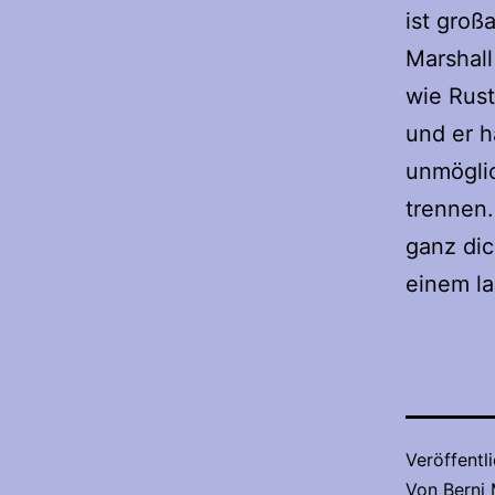
ist groß
Marshall
wie Rust
und er h
unmöglic
trennen.
ganz dic
einem l
Veröffentl
Von
Berni