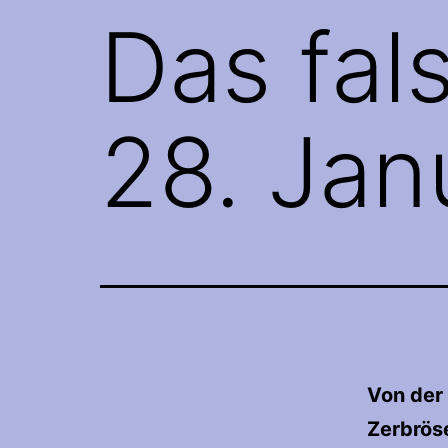
Das fal
28. Jan
Von der
Zerbrös