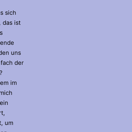
s sich
 das ist
s
rende
 den uns
nfach der
?
lem im
 mich
ein
t,
t, um