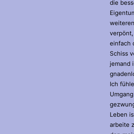
die bess
Eigentum
weiteren
verpönt,
einfach 
Schiss v
jemand i
gnadenlo
Ich fühl
Umgang m
gezwung
Leben is
arbeite 