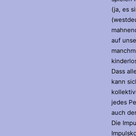
(ja, es 
(westdeu
mahnend
auf uns
manchmal
kinderlo
Dass all
kann sic
kollekti
jedes Pe
auch der
Die Impu
Impulsko