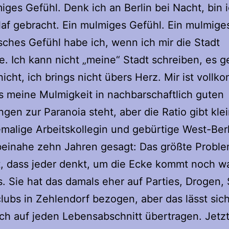
iges Gefühl. Denk ich an Berlin bei Nacht, bin 
af gebracht. Ein mulmiges Gefühl. Ein mulmiges
isches Gefühl habe ich, wenn ich mir die Stadt
. Ich kann nicht „meine“ Stadt schreiben, es g
nicht, ich brings nicht übers Herz. Mir ist voll
ss meine Mulmigkeit in nachbarschaftlich guten
gen zur Paranoia steht, aber die Ratio gibt klei
malige Arbeitskollegin und gebürtige West-Berl
beinahe zehn Jahren gesagt: Das größte Probl
st, dass jeder denkt, um die Ecke kommt noch w
. Sie hat das damals eher auf Parties, Drogen,
ubs in Zehlendorf bezogen, aber das lässt sic
ich auf jeden Lebensabschnitt übertragen. Jetzt