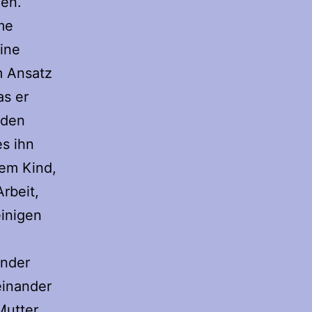
gen.
me
eine
m Ansatz
as er
 den
es ihn
em Kind,
Arbeit,
einigen
inder
einander
Mutter