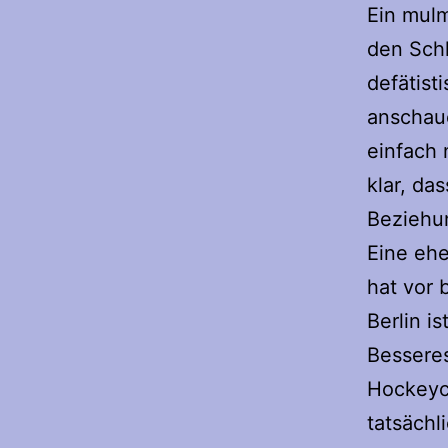
Ein mulm
den Schl
defätist
anschaue
einfach 
klar, da
Beziehun
Eine ehe
hat vor 
Berlin i
Besseres
Hockeycl
tatsächl