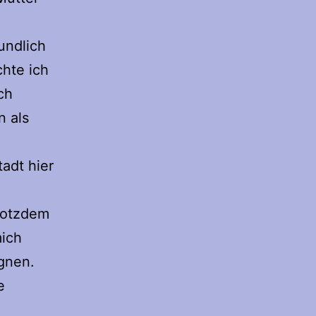
undlich
hte ich
ch
n als
tadt hier
trotzdem
mich
ugnen.
e