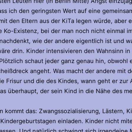
ten Leuten hier (in Berlin Mitte) Angst einzuja
ass ich den geringsten Wert auf eine gemeinsa
 mit den Eltern aus der KiTa legen würde, aber 
he Ko-Existenz, bei der man noch nicht einmal i
nachdenkt, wie der andere eigentlich ist und w
äre drin. Kinder intensivieren den Wahnsinn in
Plötzlich schaut jeder ganz genau hin, obwohl 
cheißdreck angeht. Was macht der andere mit d
die Frisur und die des Kindes, wann geht er zur 
das überhaupt, der sein Kind in die Nähe des m
 kommt das: Zwangssozialisierung, Lästern, K
 Kindergeburtstagen einladen. Kinder nicht mit
lassen. Und natürlich schwingt sich irgendeine 