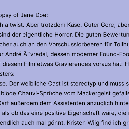
opsy of Jane Doe:
h a twist. Aber trotzdem Käse. Guter Gore, aber
sind der eigentliche Horror. Die guten Bewertu
icher auch an den Vorschusslorbeeren für Tollh
ur André Ã˜vredal, dessen moderner Found-Fo
r diesem Film etwas Gravierendes voraus hat: 
sters:
e. Der weibliche Cast ist stereotyp und muss s
h blöde Chauvi-Sprüche vom Mackergeist gefall
Darf außerdem dem Assistenten anzüglich hinte
 als ob das eine positive Eigenschaft wäre, die
 endlich auch mal gönnt. Kristen Wiig find ich gr