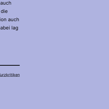
 auch
 die
tion auch
Dabei lag
urzkritiken