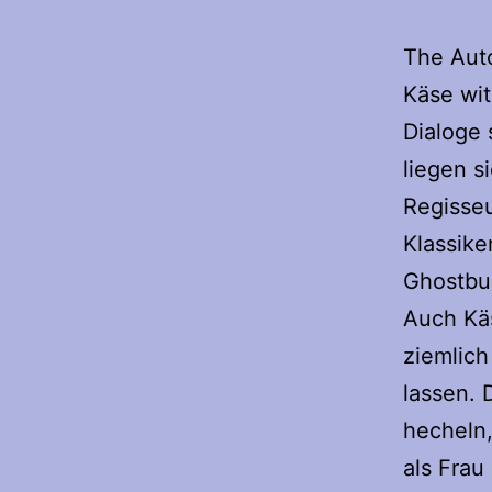
The Aut
Käse wit
Dialoge 
liegen s
Regisse
Klassike
Ghostbu
Auch Käs
ziemlic
lassen. 
hecheln,
als Frau