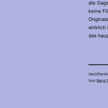
die Gags
keine Fi
Original
wirklich
das haup
Veröffentl
Von
Berni