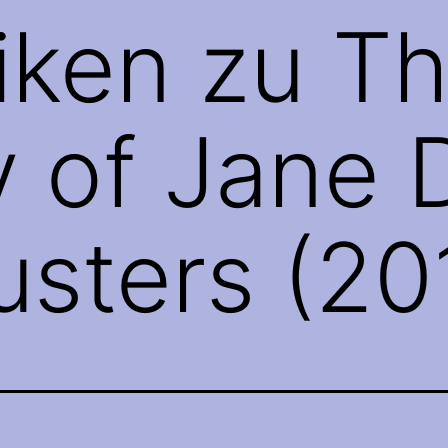
tiken zu T
 of Jane 
sters (20