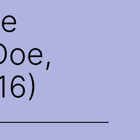
he
Doe,
16)