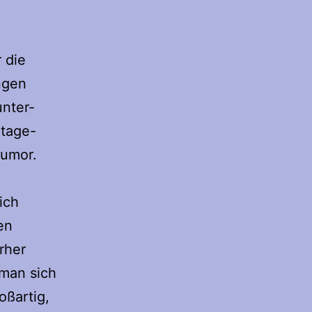
 die
ngen
unter-
otage-
Humor.
ich
en
rher
 man sich
oßartig,