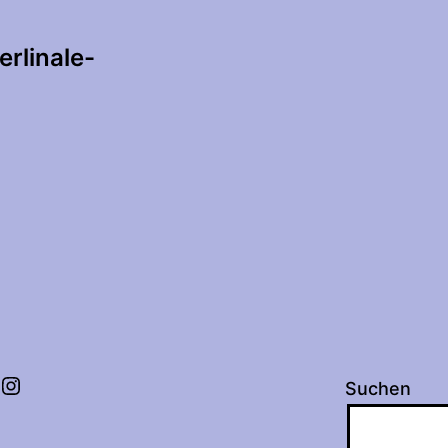
tion
erlinale-
Instagram
Suchen