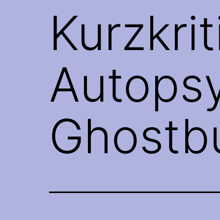
Kurzkri
Autopsy
Ghostbu