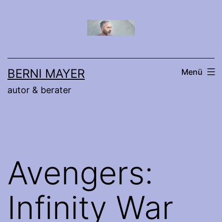
Zum
Inhalt
springen
BERNI MAYER
Menü
autor & berater
Avengers:
Infinity War