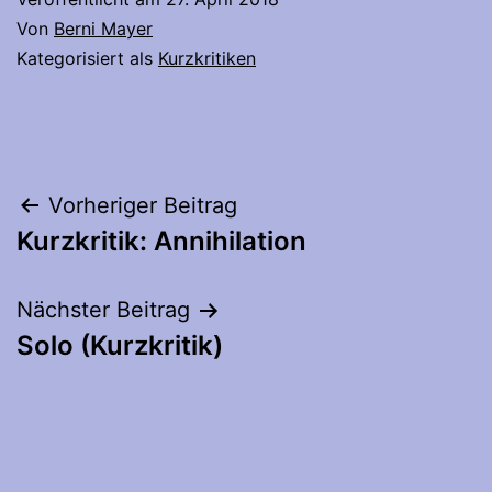
Von
Berni Mayer
Kategorisiert als
Kurzkritiken
Beitragsnavigation
Vorheriger Beitrag
Kurzkritik: Annihilation
Nächster Beitrag
Solo (Kurzkritik)